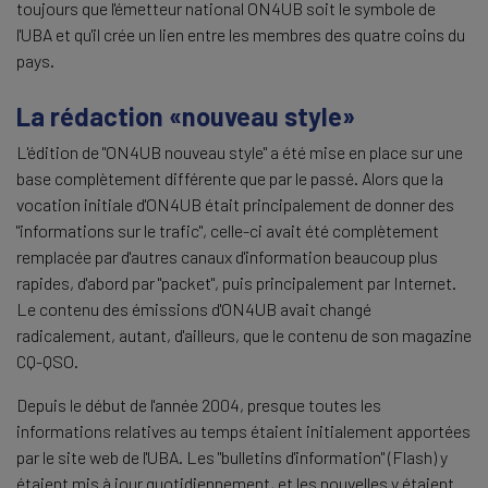
toujours que l'émetteur national ON4UB soit le symbole de
l'UBA et qu'il crée un lien entre les membres des quatre coins du
pays.
La rédaction «nouveau style»
L'édition de "ON4UB nouveau style" a été mise en place sur une
base complètement différente que par le passé. Alors que la
vocation initiale d'ON4UB était principalement de donner des
"informations sur le trafic", celle-ci avait été complètement
remplacée par d'autres canaux d'information beaucoup plus
rapides, d'abord par "packet", puis principalement par Internet.
Le contenu des émissions d'ON4UB avait changé
radicalement, autant, d'ailleurs, que le contenu de son magazine
CQ-QSO.
Depuis le début de l'année 2004, presque toutes les
informations relatives au temps étaient initialement apportées
par le site web de l'UBA. Les "bulletins d'information" (Flash) y
étaient mis à jour quotidiennement, et les nouvelles y étaient