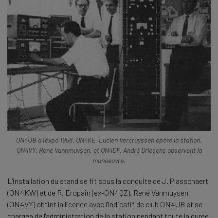
ON4UB à l'expo 1958. ON4KE, Lucien Vercruyssen opère la station.
ON4VY, René Vannmuysen, et ON4DF, André Driesens observent la
manoeuvre.
L'installation du stand se fit sous la conduite de J. Plasschaert
(ON4KW) et de R. Eropain (ex-ON4QZ). René Vanmuysen
(ON4VY) obtint la licence avec l'indicatif de club ON4UB et se
chargea de l'administration de la station pendant toute la durée