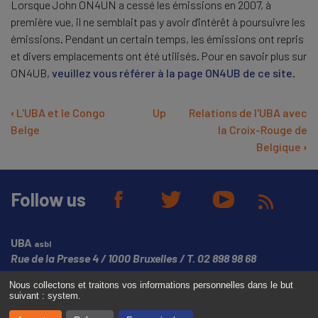
Lorsque John ON4UN a cessé les émissions en 2007, à
première vue, il ne semblait pas y avoir d'intérêt à poursuivre les
émissions. Pendant un certain temps, les émissions ont repris
et divers emplacements ont été utilisés. Pour en savoir plus sur
ON4UB,
veuillez vous référer à la page ON4UB de ce site
.
Book
‹
L'UBA et le Congo
Up
Relations de l'UBA avec
Belge
la Croix-Rouge de
traversal
Belgique
›
links
for
Follow us
ON4UB,
nationaal
UBA
asbl
station
Rue de la Presse 4
1000 Bruxelles
T.
02 898 98 68
van
Nous collectons et traitons vos informations personnelles dans le but
de
© Copyright UBA 2026
Website created by
Media Dukes
suivant :
system
.