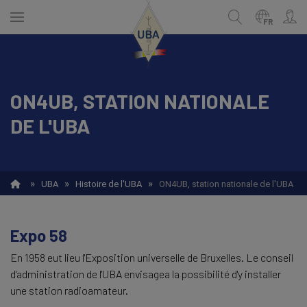
Skip
to
FR
main
content
ON4UB, STATION NATIONALE
NEDERLANDS
Recherche
DE L'UBA
FRANÇAIS
»
»
»
UBA
Histoire de l'UBA
ON4UB, station nationale de l'UBA
Expo 58
En 1958 eut lieu l'Exposition universelle de Bruxelles. Le conseil
d'administration de l'UBA envisagea la possibilité d'y installer
une station radioamateur.