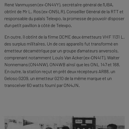
René Vanmuysen (ex-ON4VY), secrétaire général de l'UBA,
obtint de Mr L. Ros (ex-ON5LR), Conseiller Général de la RTT et
responsable du palais Telexpo, la promesse de pouvoir disposer
d'un petit pavillon à côté de Telexpo.
En outre, il obtint de la firme DCME deux émetteurs VHF 1131 L,
des surplus militaires. Un de ces appareils fut transformé en
émetteur décamétrique par un groupe d'amateurs anversois,
comprenant notamment Louis Van Acker (ex-ON4IT), Walter
Nonnemans (ON4NW), ON4WB ainsi que les ONL 147 et 168.
En outre, la station reçut en prêt deux récepteurs AR88, un
Geloso G209, un émetteur G210 de la même marque et un
transceiver 60 watts fourni par ON4JN.