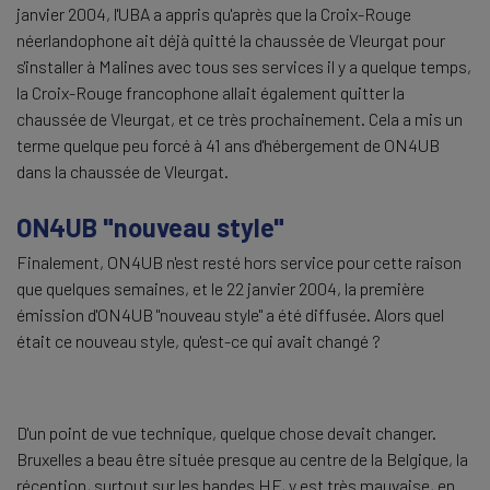
janvier 2004, l'UBA a appris qu'après que la Croix-Rouge
néerlandophone ait déjà quitté la chaussée de Vleurgat pour
s'installer à Malines avec tous ses services il y a quelque temps,
la Croix-Rouge francophone allait également quitter la
chaussée de Vleurgat, et ce très prochainement. Cela a mis un
terme quelque peu forcé à 41 ans d'hébergement de ON4UB
dans la chaussée de Vleurgat.
ON4UB "nouveau style"
Finalement, ON4UB n'est resté hors service pour cette raison
que quelques semaines, et le 22 janvier 2004, la première
émission d'ON4UB "nouveau style" a été diffusée. Alors quel
était ce nouveau style, qu'est-ce qui avait changé ?
D'un point de vue technique, quelque chose devait changer.
Bruxelles a beau être située presque au centre de la Belgique, la
réception, surtout sur les bandes HF, y est très mauvaise, en