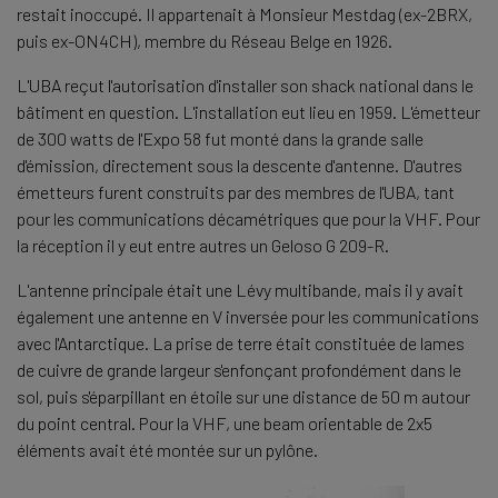
restait inoccupé. Il appartenait à Monsieur Mestdag (ex-2BRX,
puis ex-ON4CH), membre du Réseau Belge en 1926.
L'UBA reçut l'autorisation d'installer son shack national dans le
bâtiment en question. L'installation eut lieu en 1959. L'émetteur
de 300 watts de l'Expo 58 fut monté dans la grande salle
d'émission, directement sous la descente d'antenne. D'autres
émetteurs furent construits par des membres de l'UBA, tant
pour les communications décamétriques que pour la VHF. Pour
la réception il y eut entre autres un Geloso G 209-R.
L'antenne principale était une Lévy multibande, mais il y avait
également une antenne en V inversée pour les communications
avec l'Antarctique. La prise de terre était constituée de lames
de cuivre de grande largeur s'enfonçant profondément dans le
sol, puis s'éparpillant en étoile sur une distance de 50 m autour
du point central. Pour la VHF, une beam orientable de 2x5
éléments avait été montée sur un pylône.