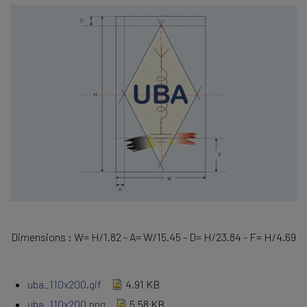
Dimensions : W= H/1.82 - A= W/15.45 - D= H/23.84 - F= H/4.69
uba_110x200.gif
4.91 KB
uba_110x200.png
5.58 KB