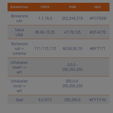
Elementen
CMYK
RGB
HEX
Binnenste
1,1,16,0
252,246,219
#FCF6DB
ruit
Tekst
85,65,15,25
47,78,125
#2F4E7D
UBA
Buitenste
ruit +
111,113,113
60,50,50,10
#6F7171
schema
Uitvloeien
0,0,0 -
zwart ->
255,255,255
wit
Uitvloeien
255,0,0-
rood ->
255,255,255
wit
Geel
6,0,97,0
255,255,0
#FFFF00