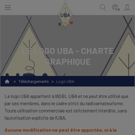
Skip
to
FR
main
content
NEDERLANDS
Recherche
LE LOGO UBA - CHARTE
FRANÇAIS
GRAPHIQUE
»
»
Téléchargements
Logo UBA
Le logo UBA appartient à l'ASBL UBA et ne peut être utilisé que
par ses membres, dans le cadre strict du radioamateurisme.
Toute utilisation commerciale est strictement interdite, sans
l'autorisation explicite de l'UBA.
Aucune modification ne peut être apportée, ni à la