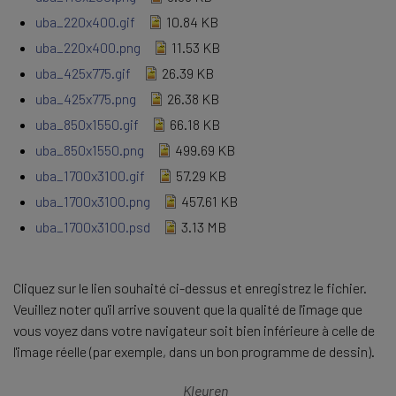
uba_220x400.gif
10.84 KB
uba_220x400.png
11.53 KB
uba_425x775.gif
26.39 KB
uba_425x775.png
26.38 KB
uba_850x1550.gif
66.18 KB
uba_850x1550.png
499.69 KB
uba_1700x3100.gif
57.29 KB
uba_1700x3100.png
457.61 KB
uba_1700x3100.psd
3.13 MB
Cliquez sur le lien souhaité ci-dessus et enregistrez le fichier.
Veuillez noter qu'il arrive souvent que la qualité de l'image que
vous voyez dans votre navigateur soit bien inférieure à celle de
l'image réelle (par exemple, dans un bon programme de dessin).
Kleuren