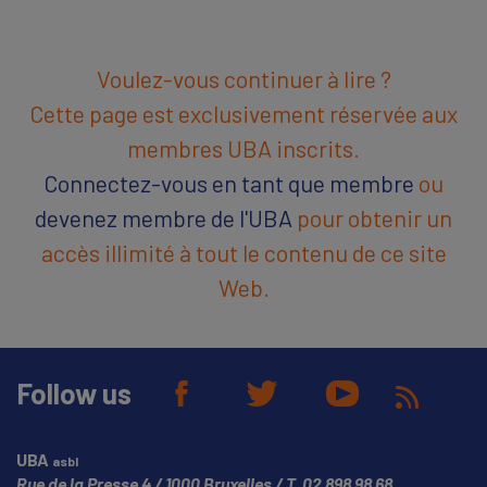
Voulez-vous continuer à lire ?
Cette page est exclusivement réservée aux
membres UBA inscrits.
Connectez-vous en tant que membre
ou
devenez membre de l'UBA
pour obtenir un
accès illimité à tout le contenu de ce site
Web.
Follow us
UBA
asbl
Rue de la Presse 4
1000 Bruxelles
T.
02 898 98 68