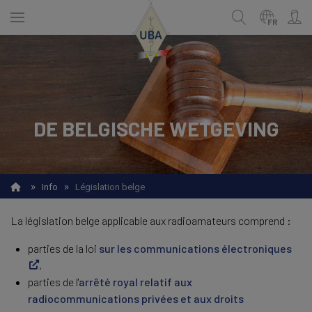
Skip
to
FR
main
content
NEDERLANDS
Recherche
DE BELGISCHE WETGEVING
FRANÇAIS
»
»
Info
Législation belge
La législation belge applicable aux radioamateurs comprend :
parties de la loi
sur les communications électroniques
,
parties de l'
arrêté royal relatif aux
radiocommunications privées et aux droits