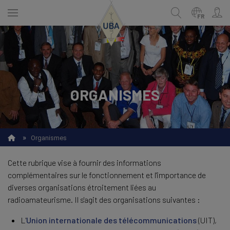
Skip
to
FR
main
content
ENGLISH
Recherche
ORGANISMES
NEDERLANDS
FRANÇAIS
»
Organismes
Cette rubrique vise à fournir des informations
complémentaires sur le fonctionnement et l'importance de
diverses organisations étroitement liées au
radioamateurisme. Il s'agit des organisations suivantes :
L'
Union internationale des télécommunications
(UIT),