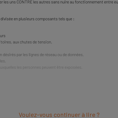
nner les uns CONTRE les autres sans nuire au fonctionnement entre eu
 divisée en plusieurs composants tels que :
eurs
itoires, aux chutes de tension,
n désirés par les lignes de réseau ou de données,
les,
auxquelles les personnes peuvent être exposées.
Voulez-vous continuer à lire ?