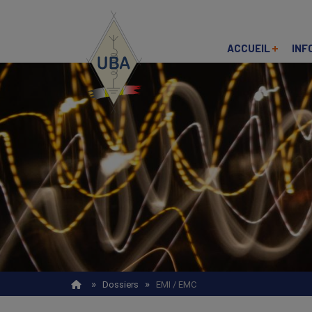
Skip
to
main
content
ACCUEIL
INF
Recherche
»
»
Dossiers
EMI / EMC