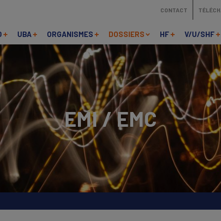
CONTACT
TÉLÉC
O
UBA
ORGANISMES
DOSSIERS
HF
V/U/SHF
EMI / EMC