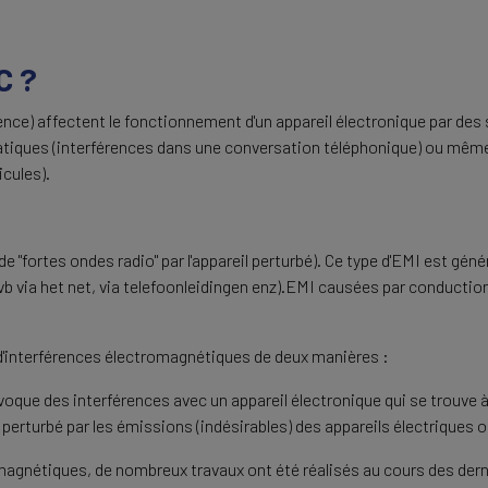
C ?
nce) affectent le fonctionnement d'un appareil électronique par des
ratiques (interférences dans une conversation téléphonique) ou mêm
cules).
 "fortes ondes radio" par l'appareil perturbé). Ce type d'EMI est gé
vb via het net, via telefoonleidingen enz).EMI causées par conduction
'interférences électromagnétiques de deux manières :
voque des interférences avec un appareil électronique qui se trouve à
 perturbé par les émissions (indésirables) des appareils électriques 
magnétiques, de nombreux travaux ont été réalisés au cours des der