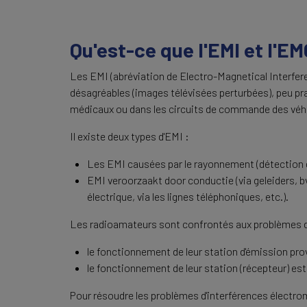
Qu'est-ce que l'EMI et l'EM
Les EMI (abréviation de Electro-Magnetical Interfere
désagréables (images télévisées perturbées), peu p
médicaux ou dans les circuits de commande des véhi
Il existe deux types d'EMI :
Les EMI causées par le rayonnement (détection de
EMI veroorzaakt door conductie (via geleiders, b
électrique, via les lignes téléphoniques, etc.).
Les radioamateurs sont confrontés aux problèmes d
le fonctionnement de leur station d'émission pro
le fonctionnement de leur station (récepteur) est
Pour résoudre les problèmes d'interférences électro