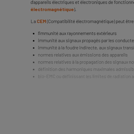
d'appareils électriques et électroniques de fonctio
électromagnétique
).
La
CEM
(Compatibilité électromagnétique) peut être
l'immunité aux rayonnements extérieurs
immunité aux signaux propagés par les conduct
immunité à la foudre indirecte, aux signaux trans
normes relatives aux émissions des appareils
normes relatives à la propagation des signaux no
définition des harmoniques maximales admissib
bio-EMC ou définissant les limites de radiation 