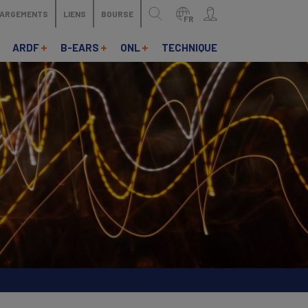
HARGEMENTS
LIENS
BOURSE
FR
ARDF
B-EARS
ONL
TECHNIQUE