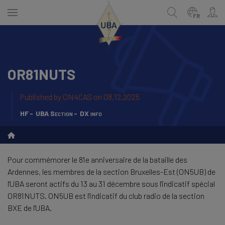
Skip
to
FR
main
content
OR81NUTS
NEDERLANDS
Recherche
FRANÇAIS
Published by
ON4CAS
on 08.12.2025
HF
UBA Section
DX info
Pour commémorer le 81e anniversaire de la bataille des
Ardennes, les membres de la section Bruxelles-Est (ON5UB) de
l'UBA seront actifs du 13 au 31 décembre sous l'indicatif spécial
OR81NUTS. ON5UB est l'indicatif du club radio de la section
BXE de l'UBA.