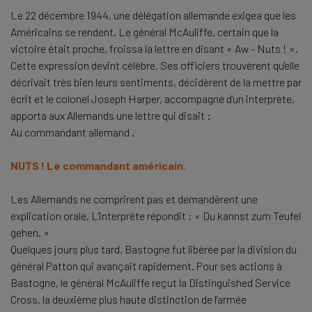
Le 22 décembre 1944, une délégation allemande exigea que les
Américains se rendent. Le général McAuliffe, certain que la
victoire était proche, froissa la lettre en disant « Aw - Nuts ! ».
Cette expression devint célèbre. Ses officiers trouvèrent qu'elle
décrivait très bien leurs sentiments, décidèrent de la mettre par
écrit et le colonel Joseph Harper, accompagné d'un interprète,
apporta aux Allemands une lettre qui disait :
Au commandant allemand .
NUTS ! Le commandant américain.
Les Allemands ne comprirent pas et demandèrent une
explication orale. L'interprète répondit : « Du kannst zum Teufel
gehen. »
Quelques jours plus tard, Bastogne fut libérée par la division du
général Patton qui avançait rapidement. Pour ses actions à
Bastogne, le général McAuliffe reçut la Distinguished Service
Cross, la deuxième plus haute distinction de l'armée