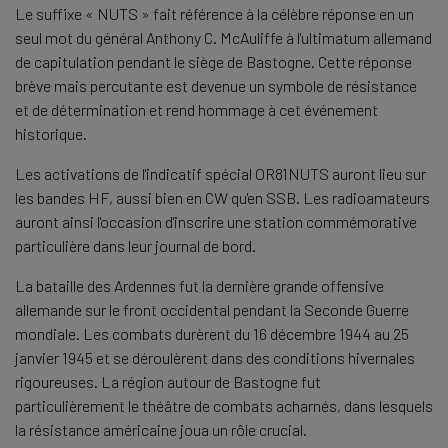
Le suffixe « NUTS » fait référence à la célèbre réponse en un
seul mot du général Anthony C. McAuliffe à l'ultimatum allemand
de capitulation pendant le siège de Bastogne. Cette réponse
brève mais percutante est devenue un symbole de résistance
et de détermination et rend hommage à cet événement
historique.
Les activations de l'indicatif spécial OR81NUTS auront lieu sur
les bandes HF, aussi bien en CW qu'en SSB. Les radioamateurs
auront ainsi l'occasion d'inscrire une station commémorative
particulière dans leur journal de bord.
La bataille des Ardennes fut la dernière grande offensive
allemande sur le front occidental pendant la Seconde Guerre
mondiale. Les combats durèrent du 16 décembre 1944 au 25
janvier 1945 et se déroulèrent dans des conditions hivernales
rigoureuses. La région autour de Bastogne fut
particulièrement le théâtre de combats acharnés, dans lesquels
la résistance américaine joua un rôle crucial.