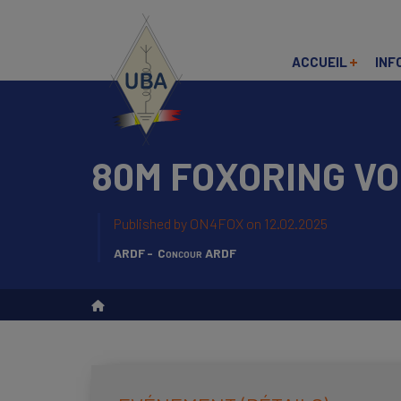
Skip
to
main
content
ACCUEIL
INF
80M FOXORING V
Recherche
Published by
ON4FOX
on 12.02.2025
ARDF
Concour ARDF