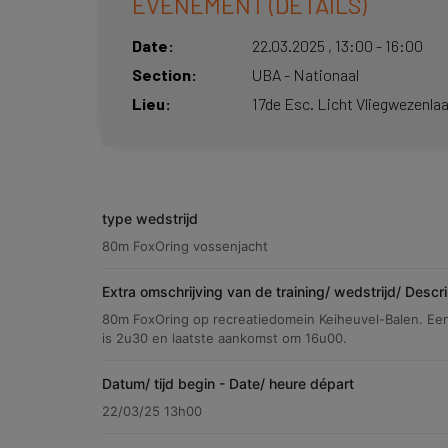
EVÉNEMENT (DÉTAILS)
Date
22.03.2025
,
13:00
-
16:00
Section
UBA - Nationaal
Lieu
17de Esc. Licht Vliegwezenlaa
type wedstrijd
80m FoxOring vossenjacht
Extra omschrijving van de training/ wedstrijd/ Descr
80m FoxOring op recreatiedomein Keiheuvel-Balen. Een
is 2u30 en laatste aankomst om 16u00.
Datum/ tijd begin - Date/ heure départ
22/03/25 13h00