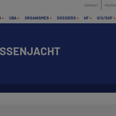
CONTACT
TÉLÉC
O
UBA
ORGANISMES
DOSSIERS
HF
V/U/SHF
OSSENJACHT