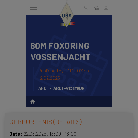
Skip
to
NL
main
content
80M FOXORING
ENGLISH
Zoek
VOSSENJACHT
NEDERLANDS
FRANÇAIS
Published by
ON4FOX
on
12.02.2025
ARDF
ARDF-wedstrijd
GEBEURTENIS (DETAILS)
Date
22.03.2025
,
13:00
-
16:00