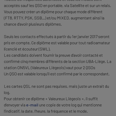
acceptés sauf les QSO en portable, via Satellite et sur un relais.
Vous pouvez créer un diplôme pour chaque mode différent
(FT8, RTTY, PSK, SSB…) et/ou MIXED, augmentant ainsi la
chance d’avoir plusieurs diplômes.
Seuls les contacts effectués à partir du 1er janvier 2017 seront
pris en compte. Ce diplôme est valable pour tout radioamateur
licencié et écouteur (SWL).
Les candidats doivent fournir la preuve d’avoir contacté et
confirmé cinq membres différents de la section UBA-Liége. La
station ON5VL (Valeureux Liégeois) vaut pour 2 QSOs
Un QSO est valable lorsqu’il est confirmé par le correspondant.
Les cartes QSL ne sont pas requises, mais juste un extrait du
log.
Pour obtenir ce diplôme « Valeureux Liègeois », il suffit
d’envoyer via
e-mail
une copie de votre log qui mentionne
l’indicatif, la date, l’heure, la fréquence et le mode.