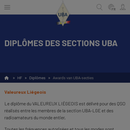
Skip
to
FR
main
content
DIPLÔMES DES SECTIONS UBA
ENGLISH
Recherche
NEDERLANDS
FRANÇAIS
»
»
»
HF
Diplômes
Awards van UBA-secties
Valeureux Liégeois
Le diplôme du VALEUREUX LIÉGEOIS est délivré pour des QSO
réalisés entre les membres de la section UBA-LGE et des
radioamateurs du monde entier.
Toutes les fréquences autorisées et tous les modes sont