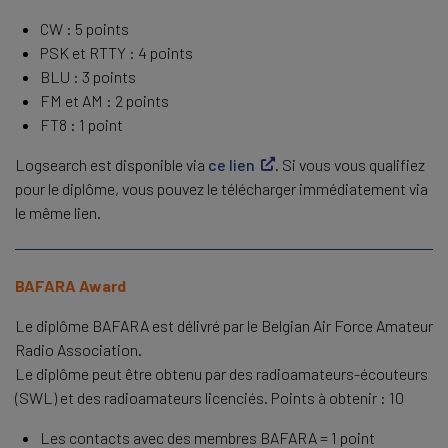
CW : 5 points
PSK et RTTY : 4 points
BLU : 3 points
FM et AM : 2 points
FT8 : 1 point
Logsearch est disponible via
ce lien
. Si vous vous qualifiez
pour le diplôme, vous pouvez le télécharger immédiatement via
le même lien.
BAFARA Award
Le diplôme BAFARA est délivré par le Belgian Air Force Amateur
Radio Association.
Le diplôme peut être obtenu par des radioamateurs-écouteurs
(SWL) et des radioamateurs licenciés. Points à obtenir : 10
Les contacts avec des membres BAFARA = 1 point