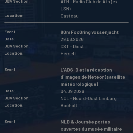
UBA Section
ATH - Radio Club de Ath (ex
LSN)
Location
Casteau
Event
80m FoxOring vossenjacht
Date
29.08.2026
UBA Section
DST - Diest
Location
Herselt
Event
L'ADS-B et la réception
d'images de Meteor (satellite
météorologique)
Date
04.09.2026
UBA Section
NOL - Noord-Oost Limburg
Location
Bocholt
Event
NLB & Journée portes
ouvertes du musée militaire