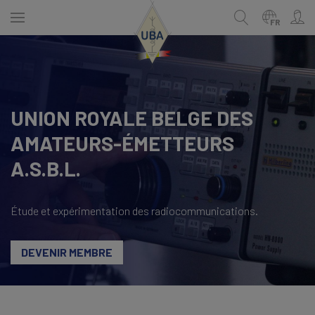
Skip
to
FR
main
content
ENGLISH
Recherche
UNION ROYALE BELGE DES
NEDERLANDS
AMATEURS-ÉMETTEURS
FRANÇAIS
A.S.B.L.
Étude et expérimentation des radiocommunications.
DEVENIR MEMBRE