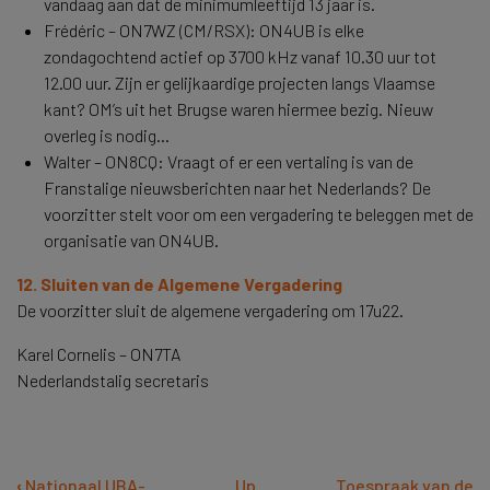
vandaag aan dat de minimumleeftijd 13 jaar is.
Frédéric – ON7WZ (CM/RSX): ON4UB is elke
zondagochtend actief op 3700 kHz vanaf 10.30 uur tot
12.00 uur. Zijn er gelijkaardige projecten langs Vlaamse
kant? OM’s uit het Brugse waren hiermee bezig. Nieuw
overleg is nodig...
Walter – ON8CQ: Vraagt of er een vertaling is van de
Franstalige nieuwsberichten naar het Nederlands? De
voorzitter stelt voor om een vergadering te beleggen met de
organisatie van ON4UB.
12. Sluiten van de Algemene Vergadering
De voorzitter sluit de algemene vergadering om 17u22.
Karel Cornelis – ON7TA
Nederlandstalig secretaris
Book
‹
Nationaal UBA-
Up
Toespraak van de