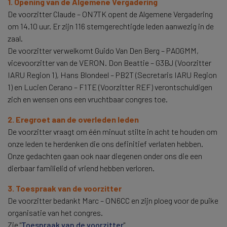
1. Opening van de Algemene Vergadering
De voorzitter Claude – ON7TK opent de Algemene Vergadering
om 14.10 uur. Er zijn 116 stemgerechtigde leden aanwezig in de
zaal.
De voorzitter verwelkomt Guido Van Den Berg – PA0GMM,
vicevoorzitter van de VERON. Don Beattie – G3BJ (Voorzitter
IARU Region 1), Hans Blondeel – PB2T (Secretaris IARU Region
1) en Lucien Cerano – F1TE (Voorzitter REF) verontschuldigen
zich en wensen ons een vruchtbaar congres toe.
2. Eregroet aan de overleden leden
De voorzitter vraagt om één minuut stilte in acht te houden om
onze leden te herdenken die ons definitief verlaten hebben.
Onze gedachten gaan ook naar diegenen onder ons die een
dierbaar familielid of vriend hebben verloren.
3. Toespraak van de voorzitter
De voorzitter bedankt Marc – ON6CC en zijn ploeg voor de puike
organisatie van het congres.
Zie "
Toespraak van de voorzitter
".