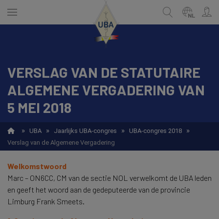
Skip
to
NL
main
content
VERSLAG VAN DE STATUTAIRE
NEDERLANDS
Zoek
ALGEMENE VERGADERING VAN
FRANÇAIS
5 MEI 2018
»
»
»
»
UBA
Jaarlijks UBA-congres
UBA-congres 2018
Verslag van de Algemene Vergadering
Welkomstwoord
Marc – ON6CC, CM van de sectie NOL verwelkomt de UBA leden
en geeft het woord aan de gedeputeerde van de provincie
Limburg Frank Smeets.