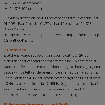
ON7TA 778 stemmen
ON7ZB 600 stemmen
Zijn dus verkozen als bestuurder voor een termijn van drie jaar:
ON6DP – Paul Delmelle, ON7TA – Karel Cornelis en ON7ZB –
Bruno Massart.
De algemene vergadering keurt de verkiezing unaniem goed op
één onthouding na.
9. Eretekens
Eretekens worden gegeven aan ieder lid dat 15 of 25 jaar
diensten heeft verleend aan onze vereniging. Op deze manier
wenst de UBA iedereen te bedanken die zijn of haar vrije tijd ter
beschikking stelt van de vereniging en het radioamateurisme.
Een zilveren speld (15 jaar) wordt overhandigd aan Eric Lauwers
– ON4LN en Paul Delmelle – ON6DP. De gouden speld (25 jaar)
wordt overhandigd aan Johnny Vandekerckhove – ON6FF.
Met de felicitaties van de Algemene Vergadering.
10. Beker van de erevoorzitter ON4WF