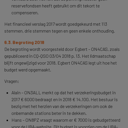
reservefondsen heeft gebruikt om dit tekort te
compenseren.
Het financieel verslag 2017 wordt goedgekeurd met 113
stemmen, drie stemmen tegen en geen enkele onthouding.
6.3. Begroting 2018
De begroting wordt voorgesteld door Egbert – ON4CAS, zoals
gepubliceerd in CQ-QSO 03/04 2018 p. 13. Het lidmaatschap
blijft ongewijzigd voor 2018. Egbert ON4CAS legt uit hoe het
budget werd opgemaakt.
Vragen:
Alain – ON3ALL merkt op dat het verzekeringsbudget in
2017 € 6000 bedraagt en in 2018 € 14.100. Het bestuur is
bezig met het herzien van de verzekeringen om ook de
onbemande stations beter in te dekken.
Hans – ON8PZ vraagt waarom er € 7000 is gebudgetteerd
voor de UBA-website. Dit budget is voorzien om de UBA-