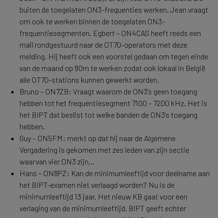
buiten de toegelaten ON3-frequenties werken. Jean vraagt
om ook te werken binnen de toegelaten ON3-
frequentiesegmenten. Egbert – ON4CAS heeft reeds een
mail rondgestuurd naar de OT70-operators met deze
melding. Hij heeft ook een voorstel gedaan om tegen einde
van de maand op 80m te werken zodat ook lokaal in België
alle OT70-stations kunnen gewerkt worden.
Bruno – ON7ZB: Vraagt waarom de ON3’s geen toegang
hebben tot het frequentiesegment 7100 – 7200 kHz. Het is
het BIPT dat beslist tot welke banden de ON3’s toegang
hebben.
Guy – ON5FM: merkt op dat hij naar de Algemene
Vergadering is gekomen met zes leden van zijn sectie
waarvan vier ON3 zijn...
Hans – ON8PZ: Kan de minimumleeftijd voor deelname aan
het BIPT-examen niet verlaagd worden? Nu is de
minimumleeftijd 13 jaar. Het nieuw KB gaat voor een
verlaging van de minimumleeftijd. BIPT geeft echter