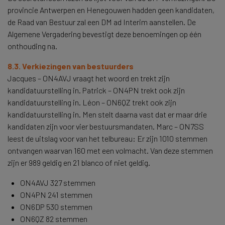
provincie Antwerpen en Henegouwen hadden geen kandidaten,
de Raad van Bestuur zal een DM ad Interim aanstellen. De
Algemene Vergadering bevestigt deze benoemingen op één
onthouding na.
8.3. Verkiezingen van bestuurders
Jacques – ON4AVJ vraagt het woord en trekt zijn
kandidatuurstelling in. Patrick – ON4PN trekt ook zijn
kandidatuurstelling in. Léon – ON6QZ trekt ook zijn
kandidatuurstelling in. Men stelt daarna vast dat er maar drie
kandidaten zijn voor vier bestuursmandaten. Marc – ON7SS
leest de uitslag voor van het telbureau: Er zijn 1010 stemmen
ontvangen waarvan 160 met een volmacht. Van deze stemmen
zijn er 989 geldig en 21 blanco of niet geldig.
ON4AVJ 327 stemmen
ON4PN 241 stemmen
ON6DP 530 stemmen
ON6QZ 82 stemmen