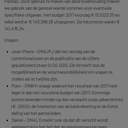
Paribas. Door gebruik te maken van deze boekhouding maken
we gebruik van de gereserveerde sommen voor eventuele
specifieke uitgaven. Het budget 2017 voorzag € 157.023,35 en
reëel werd er € 143.398,26 uitgegeven. De inkomsten waren €
141.475,34.
Vragen:
Jean-Pierre – ON5JPJ dat het verslag van de
commissarissen en de publicatie van de cijfers
gepubliceerd staan in CQ-QSO. Elk lid heeft dus de
mogelijkheid en de verantwoordelijkheid om vragen te
stellen als er twijfels zijn.
Marc – ON6HI vraagt waarom het resultaat van 2017 veel
lager is dan het voorziene budget van 2017. Sommige
posten leverden minder op dan verwacht zoals advertenties
(€ -2000), de interesten van de bankrekening en de lichte
daling van het aantal leden.
Daniel – ON4LD merkt ook op dat dit verschil wordt
verklaard door het feit dat de penningmeester geen