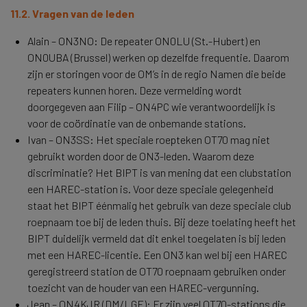
11.2. Vragen van de leden
Alain – ON3NO: De repeater ON0LU (St.-Hubert) en
ON0UBA (Brussel) werken op dezelfde frequentie. Daarom
zijn er storingen voor de OM’s in de regio Namen die beide
repeaters kunnen horen. Deze vermelding wordt
doorgegeven aan Filip – ON4PC wie verantwoordelijk is
voor de coördinatie van de onbemande stations.
Ivan – ON3SS: Het speciale roepteken OT70 mag niet
gebruikt worden door de ON3-leden. Waarom deze
discriminatie? Het BIPT is van mening dat een clubstation
een HAREC-station is. Voor deze speciale gelegenheid
staat het BIPT éénmalig het gebruik van deze speciale club
roepnaam toe bij de leden thuis. Bij deze toelating heeft het
BIPT duidelijk vermeld dat dit enkel toegelaten is bij leden
met een HAREC-licentie. Een ON3 kan wel bij een HAREC
geregistreerd station de OT70 roepnaam gebruiken onder
toezicht van de houder van een HAREC-vergunning.
Jean – ON4KJR (DM/LGE): Er zijn veel OT70-stations die