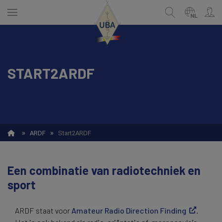
Skip
to
NL
main
content
START2ARDF
ENGLISH
Zoek
NEDERLANDS
FRANÇAIS
»
»
ARDF
Start2ARDF
Een combinatie van radiotechniek en
sport
ARDF staat voor
Amateur Radio Direction Finding
.