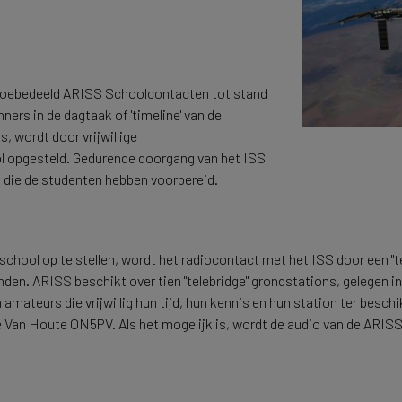
toebedeeld ARISS Schoolcontacten tot stand
ers in de dagtaak of 'timeline' van de
, wordt door vrijwillige
ol opgesteld. Gedurende doorgang van het ISS
 die de studenten hebben voorbereid.
e school op te stellen, wordt het radiocontact met het ISS door een
den. ARISS beschikt over tien "telebridge" grondstations, gelegen in 
 amateurs die vrijwillig hun tijd, hun kennis en hun station ter besch
e Van Houte ON5PV. Als het mogelijk is, wordt de audio van de ARIS