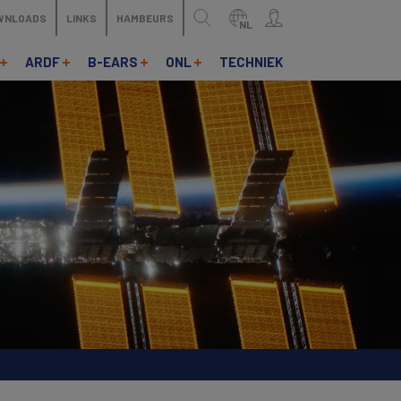
WNLOADS
LINKS
HAMBEURS
NL
ARDF
B-EARS
ONL
TECHNIEK