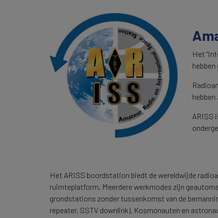
Ama
Het "In
hebben 
Radioam
hebben 
ARISS i
onderge
Het ARISS boordstation biedt de wereldwijde rad
ruimteplatform. Meerdere werkmodes zijn geautoma
grondstations zonder tussenkomst van de bemanni
repeater, SSTV downlink). Kosmonauten en astronau