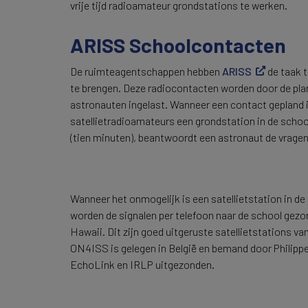
vrije tijd radioamateur grondstations te werken.
ARISS Schoolcontacten
De ruimteagentschappen hebben
ARISS
de taak 
te brengen. Deze radiocontacten worden door de plann
astronauten ingelast. Wanneer een contact gepland is
satellietradioamateurs een grondstation in de scho
(tien minuten), beantwoordt een astronaut de vragen
Wanneer het onmogelijk is een satellietstation in d
worden de signalen per telefoon naar de school gezon
Hawaii. Dit zijn goed uitgeruste satellietstations van
ON4ISS is gelegen in België en bemand door Philipp
EchoLink en IRLP uitgezonden.