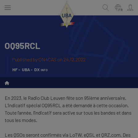
Skip
to
FR
main
content
OQ95RCL
ENGLISH
Recherche
NEDERLANDS
Published by
ON4CAS
on 24.12.2022
FRANÇAIS
HF
UBA
DX info
En 2023, le Radio Club Leuven fête son 95ième anniversaire.
L'indicatif spécial OQ95RCL a été demandé à cette occasion.
Toute l'année, l'indicatif sera active sur tous les bandes et dans
tous les modes.
Les QSOs seront confirmés via LoTW, eQSL et QRZ.com. Des