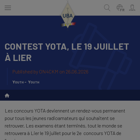
Skip
to
FR
main
content
CONTEST YOTA, LE 19 JUILLET
NEDERLANDS
Recherche
À LIER
FRANÇAIS
Published by
ON4CKM
on 26.06.2026
Youth
Youth
Les concours YOTA deviennent un rendez-vous permanent
pour tous les jeunes radioamateurs qui souhaitent se
retrouver. Les examens étant terminés, tout le monde se
retrouvera à Lier le 19 juillet pour le 2e concours YOTA de