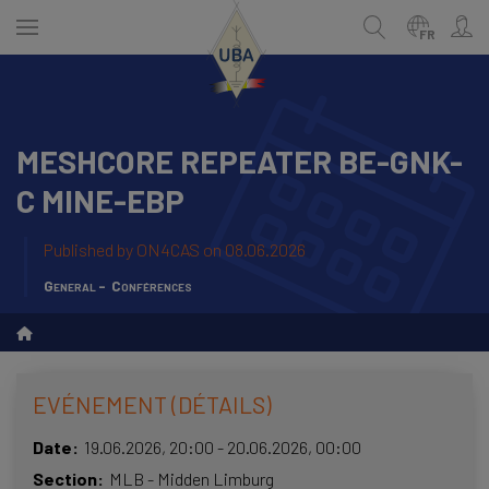
Skip
to
FR
main
content
MESHCORE REPEATER BE-GNK-
NEDERLANDS
Recherche
C MINE-EBP
FRANÇAIS
Published by
ON4CAS
on 08.06.2026
General
Conférences
EVÉNEMENT (DÉTAILS)
Date
19.06.2026
,
20:00
-
20.06.2026
,
00:00
Section
MLB - Midden Limburg