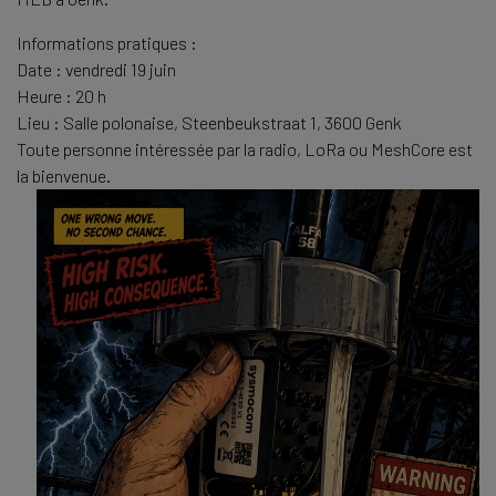
Informations pratiques :
Date : vendredi 19 juin
Heure : 20 h
Lieu : Salle polonaise, Steenbeukstraat 1, 3600 Genk
Toute personne intéressée par la radio, LoRa ou MeshCore est
la bienvenue.