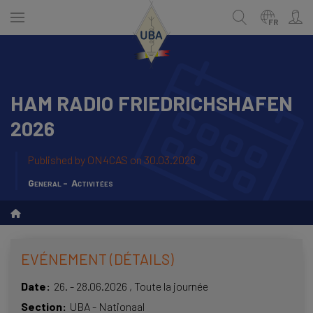
Skip
to
FR
main
content
HAM RADIO FRIEDRICHSHAFEN
NEDERLANDS
Recherche
2026
FRANÇAIS
Published by
ON4CAS
on 30.03.2026
General
Activitées
EVÉNEMENT (DÉTAILS)
Date
26.
-
28.06.2026
,
Toute la journée
Section
UBA - Nationaal