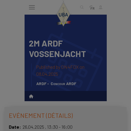
Skip
to
FR
main
content
2M ARDF
ENGLISH
Recherche
VOSSENJACHT
NEDERLANDS
FRANÇAIS
Published by
ON4FOX
on
08.04.2025
ARDF
Concour ARDF
EVÉNEMENT (DÉTAILS)
Date
26.04.2025
,
13:30
-
16:00