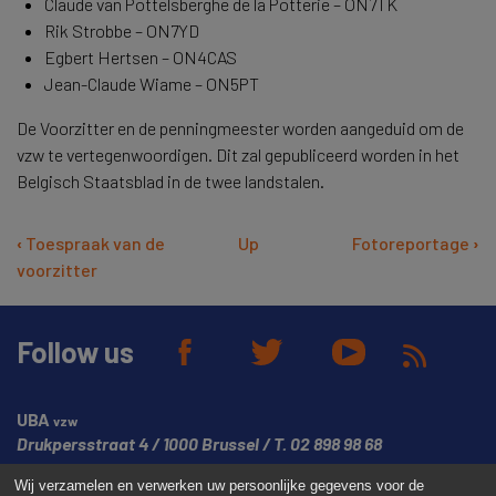
Claude van Pottelsberghe de la Potterie – ON7TK
Rik Strobbe – ON7YD
Egbert Hertsen – ON4CAS
Jean-Claude Wiame – ON5PT
De Voorzitter en de penningmeester worden aangeduid om de
vzw te vertegenwoordigen. Dit zal gepubliceerd worden in het
Belgisch Staatsblad in de twee landstalen.
Book
‹
Toespraak van de
Up
Fotoreportage
›
voorzitter
traversal
links
Follow us
for
Samenstelling
van
UBA
vzw
Drukpersstraat 4
1000 Brussel
T.
02 898 98 68
de
Wij verzamelen en verwerken uw persoonlijke gegevens voor de
Raad