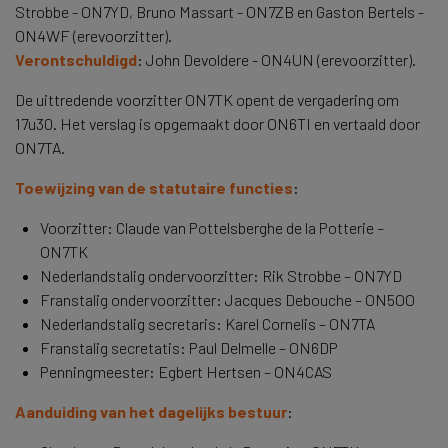
Strobbe - ON7YD, Bruno Massart - ON7ZB en Gaston Bertels -
ON4WF (erevoorzitter).
Verontschuldigd
: John Devoldere - ON4UN (erevoorzitter).
De uittredende voorzitter ON7TK opent de vergadering om
17u30. Het verslag is opgemaakt door ON6TI en vertaald door
ON7TA.
Toewijzing van de statutaire functies
:
Voorzitter: Claude van Pottelsberghe de la Potterie –
ON7TK
Nederlandstalig ondervoorzitter: Rik Strobbe – ON7YD
Franstalig ondervoorzitter: Jacques Debouche – ON5OO
Nederlandstalig secretaris: Karel Cornelis – ON7TA
Franstalig secretatis: Paul Delmelle – ON6DP
Penningmeester: Egbert Hertsen – ON4CAS
Aanduiding van het dagelijks bestuur
: