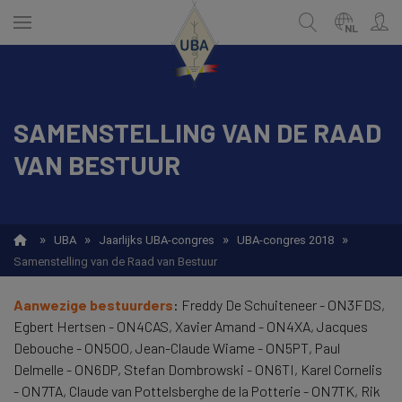
Skip
to
NL
main
content
SAMENSTELLING VAN DE RAAD
NEDERLANDS
Zoek
VAN BESTUUR
FRANÇAIS
»
»
»
»
UBA
Jaarlijks UBA-congres
UBA-congres 2018
Samenstelling van de Raad van Bestuur
Aanwezige bestuurders
: Freddy De Schuiteneer - ON3FDS,
Egbert Hertsen - ON4CAS, Xavier Amand - ON4XA, Jacques
Debouche - ON5OO, Jean-Claude Wiame - ON5PT, Paul
Delmelle - ON6DP, Stefan Dombrowski - ON6TI, Karel Cornelis
- ON7TA, Claude van Pottelsberghe de la Potterie - ON7TK, Rik