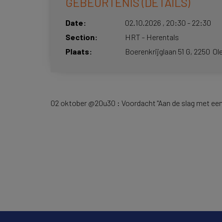
GEBEURTENIS (DETAILS)
Date
02.10.2026
,
20:30
-
22:30
Section
HRT - Herentals
Plaats
Boerenkrijglaan 51 G,
2250
Ol
02 oktober @20u30 : Voordacht "Aan de slag met e