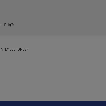
en
België
en VNA" door ON7GF