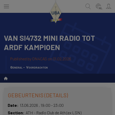
Skip
to
NL
main
content
VAN SI4732 MINI RADIO TOT
NEDERLANDS
Zoek
ARDF KAMPIOEN
FRANÇAIS
Published by
ON4CAS
on 01.02.2026
General
Voordrachten
GEBEURTENIS (DETAILS)
Date
13.06.2026
,
19:00
-
23:00
Section
ATH - Radio Club de Ath (ex LSN)