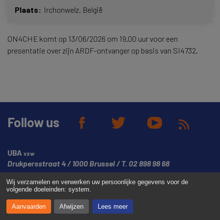
Plaats
Irchonwelz
België
ON4CHE komt op 13/06/2026 om 19.00 uur voor een
presentatie over zijn ARDF-ontvanger op basis van SI4732.
Follow us
UBA
vzw
Drukpersstraat 4
1000 Brussel
T.
02 898 98 68
Wij verzamelen en verwerken uw persoonlijke gegevens voor de
© Copyright UBA 2026
Website created by
Media Dukes
volgende doeleinden:
system
.
Aanvaarden
Afwijzen
Lees meer
Vrijwaringsverklaring
Cookiebeleid