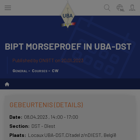
Skip
to
NL
main
content
BIPT MORSEPROEF IN UBA-DST
NEDERLANDS
Zoek
FRANÇAIS
Published by
ON9TT
on 20.01.2023
General
Courses
CW
GEBEURTENIS (DETAILS)
Date
08.04.2023
,
14:00
-
17:00
Section
DST - Diest
Plaats
Locaux UBA-DST,
Citadel z/n
DIEST
België