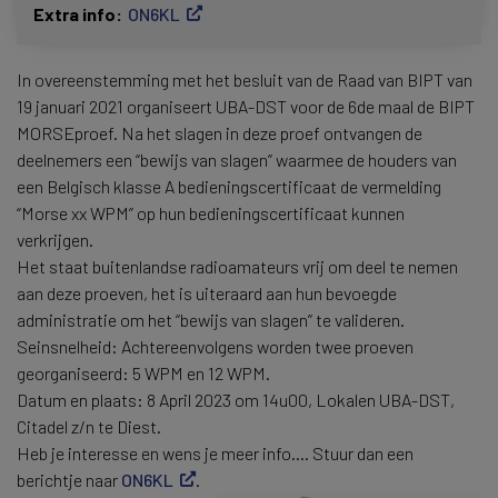
Extra info
ON6KL
In overeenstemming met het besluit van de Raad van BIPT van
19 januari 2021 organiseert UBA-DST voor de 6de maal de BIPT
MORSEproef. Na het slagen in deze proef ontvangen de
deelnemers een “bewijs van slagen” waarmee de houders van
een Belgisch klasse A bedieningscertificaat de vermelding
“Morse xx WPM” op hun bedieningscertificaat kunnen
verkrijgen.
Het staat buitenlandse radioamateurs vrij om deel te nemen
aan deze proeven, het is uiteraard aan hun bevoegde
administratie om het “bewijs van slagen” te valideren.
Seinsnelheid: Achtereenvolgens worden twee proeven
georganiseerd: 5 WPM en 12 WPM.
Datum en plaats: 8 April 2023 om 14u00, Lokalen UBA-DST,
Citadel z/n te Diest.
Heb je interesse en wens je meer info…. Stuur dan een
berichtje naar
ON6KL
.