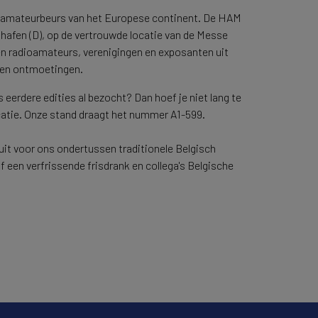
ioamateurbeurs van het Europese continent. De HAM
hshafen (D), op de vertrouwde locatie van de Messe
en radioamateurs, verenigingen en exposanten uit
 en ontmoetingen.
eerdere edities al bezocht? Dan hoef je niet lang te
catie. Onze stand draagt het nummer A1-599.
uit voor ons ondertussen traditionele Belgisch
 of een verfrissende frisdrank en collega's Belgische