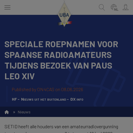
Skip
to
NL
main
content
SPECIALE ROEPNAMEN VOOR
NEDERLANDS
Zoek
SPAANSE RADIOAMATEURS
FRANÇAIS
TIJDENS BEZOEK VAN PAUS
LEO XIV
Published by
ON4CAS
on 08.06.2026
HF
Nieuws uit het buitenland
DX info
»
Nieuws
SETID heeft alle houders van een amateurradiovergunning