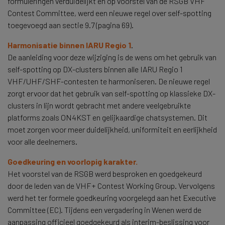
formuleringen verduidelijkt en op voorstel van de RSGB VHF
Contest Committee, werd een nieuwe regel over self-spotting
toegevoegd aan sectie 9.7 (pagina 69).
Harmonisatie binnen IARU Regio 1
.
De aanleiding voor deze wijziging is de wens om het gebruik van
self-spotting op DX-clusters binnen alle IARU Regio 1
VHF/UHF/SHF-contesten te harmoniseren. De nieuwe regel
zorgt ervoor dat het gebruik van self-spotting op klassieke DX-
clusters in lijn wordt gebracht met andere veelgebruikte
platforms zoals ON4KST en gelijkaardige chatsystemen. Dit
moet zorgen voor meer duidelijkheid, uniformiteit en eerlijkheid
voor alle deelnemers.
Goedkeuring en voorlopig karakter.
Het voorstel van de RSGB werd besproken en goedgekeurd
door de leden van de VHF+ Contest Working Group. Vervolgens
werd het ter formele goedkeuring voorgelegd aan het Executive
Committee (EC). Tijdens een vergadering in Wenen werd de
aanpassing officieel goedgekeurd als interim-beslissing voor