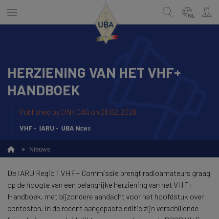
Skip
to
NL
main
content
HERZIENING VAN HET VHF+
NEDERLANDS
Zoek
HANDBOEK
FRANÇAIS
Published by
ON4CAS
on 26.02.2026
VHF
IARU
UBA News
»
Nieuws
De IARU Regio 1 VHF+ Commissie brengt radioamateurs graag
op de hoogte van een belangrijke herziening van het VHF+
Handboek, met bijzondere aandacht voor het hoofdstuk over
contesten. In de recent aangepaste editie zijn verschillende