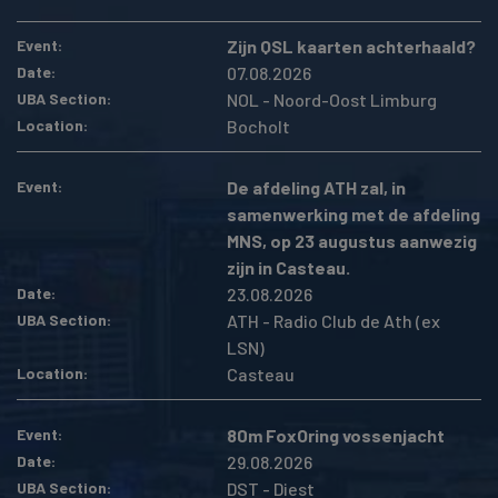
Event
Zijn QSL kaarten achterhaald?
Date
07.08.2026
UBA Section
NOL - Noord-Oost Limburg
Location
Bocholt
Event
De afdeling ATH zal, in
samenwerking met de afdeling
MNS, op 23 augustus aanwezig
zijn in Casteau.
Date
23.08.2026
UBA Section
ATH - Radio Club de Ath (ex
LSN)
Location
Casteau
Event
80m FoxOring vossenjacht
Date
29.08.2026
UBA Section
DST - Diest