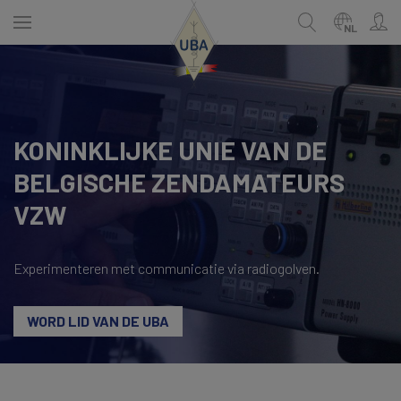
Skip
to
NL
main
content
ENGLISH
Zoek
KONINKLIJKE UNIE VAN DE
NEDERLANDS
BELGISCHE ZENDAMATEURS
FRANÇAIS
VZW
Experimenteren met communicatie via radiogolven.
WORD LID VAN DE UBA