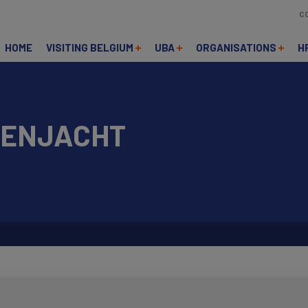
C
HOME
VISITING BELGIUM
UBA
ORGANISATIONS
H
SENJACHT