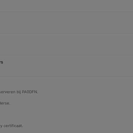
rs
eserveren bij PA0DFN.
Berse.
 certificaat.