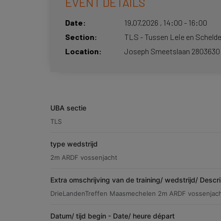
EVENT DETAILS
Date
19.07.2026
,
14:00
-
16:00
Section
TLS - Tussen Leie en Scheld
Location
Joseph Smeetslaan 280
3630
UBA sectie
TLS
type wedstrijd
2m ARDF vossenjacht
Extra omschrijving van de training/ wedstrijd/ Descr
DrieLandenTreffen Maasmechelen 2m ARDF vossenjach
Datum/ tijd begin - Date/ heure départ