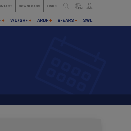
ONTACT
DOWNLOADS
LINKS
EN
F
V/U/SHF
ARDF
B-EARS
SWL