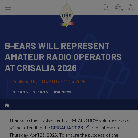
Skip
to
EN
main
content
B-EARS WILL REPRESENT
ENGLISH
Search
AMATEUR RADIO OPERATORS
NEDERLANDS
AT CRISALIA 2026
FRANÇAIS
Published by
ON4KTU
on 11.04.2026
B-EARS
B-EARS
UBA News
Thanks to the involvement of B-EARS BRW volunteers, we
will be attending the
CRISALIA 2026
trade show on
Thursday, April 23, 2026. To ensure the success of the